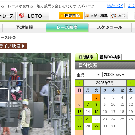
総合TOP
よ
える！レースが観れる！地方競馬を楽しむならオッズパーク
レース映像
日付検索
«
2025年7月
»
日
月
火
水
木
金
土
1
2
3
4
5
lay
6
7
8
9
10
11
12
13
14
15
16
17
18
19
ideo
20
21
22
23
24
25
26
27
28
29
30
31