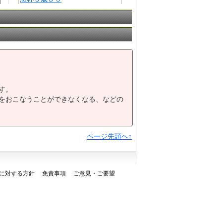
鈴木家＆海野家ＷＥＤＤＩＮＧ
6
記念３歳Ｂ２
加賀片山津賞３歳中央３歳未勝
7
利
アルマンディンガーネット特別
8
３歳Ｂ１
9
能登町あばれ祭賞Ｂ１３
純楓☆佑果 結婚おめでとう記
10
念杯Ｂ１２
す。
11
半夏生特別Ｂ１１
をおこなうことができなくなる、などの
ポイントで馬券を買おう！楽天
12
競馬特別Ａ２１
ページ先頭へ↑
に対する方針
免責事項
ご意見・ご要望