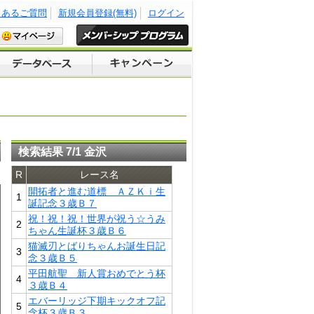
くあるご質問
新規会員登録(無料)
ログイン
検索結果 7/1 金沢
R
レース名
開拓者と進む道標 ＡＺＫｉ生
1
誕記念３歳Ｂ７
祝！祝！祝！世界が祝う☆うみ
2
ちゃん生誕杯３歳Ｂ６
猫滅刃とばりちゃんお誕生日記
3
念３歳Ｂ５
平田航聖 新人賞おめでとう杯
4
３歳Ｂ４
エバーリッジ下期キックオフ記
5
念杯３歳Ｂ３