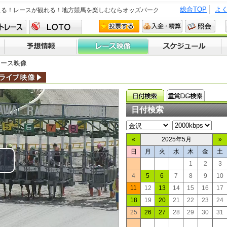
総合TOP
よ
える！レースが観れる！地方競馬を楽しむならオッズパーク
レース映像
日付検索
«
2025年5月
»
日
月
火
水
木
金
土
1
2
3
lay
4
5
6
7
8
9
10
11
12
13
14
15
16
17
ideo
18
19
20
21
22
23
24
25
26
27
28
29
30
31