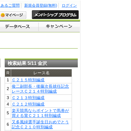
くあるご質問
新規会員登録(無料)
ログイン
検索結果 5/11 金沢
R
レース名
1
Ｃ２１５特別編成
俊二副部長・後藤次長就任記念
2
レースＣ２１４特別編成
3
Ｃ２１３特別編成
4
Ｃ２１２特別編成
楽天競馬ならポイントで馬券が
5
買える賞Ｃ２１１特別編成
又多風緑選手誕生日おめでとう
6
記念Ｃ２１０特別編成