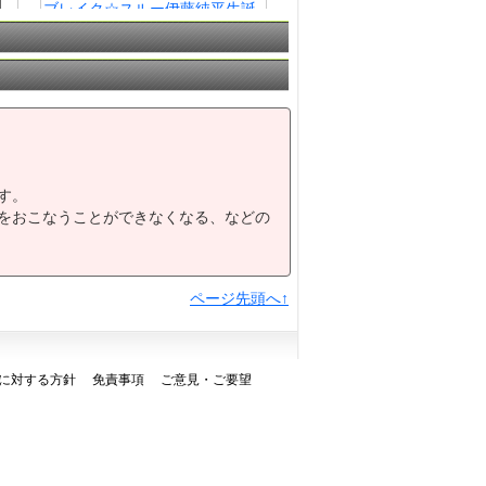
ブレイク☆スルー伊藤純平生誕
7
記念Ｃ２９特別編成
金沢競馬ハッピーライブ！かな
8
ハピ配信中賞Ｂ２３
第１４回 娯楽のグランゼーラ
9
杯Ｂ２２
10
恋路海岸特別Ｂ２１
お松の方賞３歳上牝馬（東海・
11
北陸交流）
す。
をおこなうことができなくなる、などの
ページ先頭へ↑
に対する方針
免責事項
ご意見・ご要望