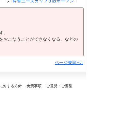
佐賀ユースカップ３歳オープン
6
7
ＵＭＡＴＥＮＡ賞Ｃ１－１３組
涼暮月（すずくれづき）賞Ｃ１
8
－１２組
楽天競馬×楽天モバイル賞Ａ
す。
9
１・Ａ２
をおこなうことができなくなる、などの
小岱山（しょうだいさん）特別
10
Ａ１・Ａ２
ＳＡＧＡリベンジャーズ×ドリ
11
ームシリーズ３歳－１２組
ページ先頭へ↑
に対する方針
免責事項
ご意見・ご要望