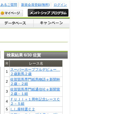
くあるご質問
新規会員登録(無料)
ログイン
検索結果 6/30 佐賀
R
レース名
スーパーホープフルデビュー
1
２歳新馬２歳
佐賀競馬専門紙馬物語ｅ新聞杯
2
２歳－２組
佐賀競馬専門紙通信社ｅ新聞賞
3
２歳－１組
ＦＵＪＩ＋１周年記念レースＣ
4
２－５組
5
しし座特選Ｃ２