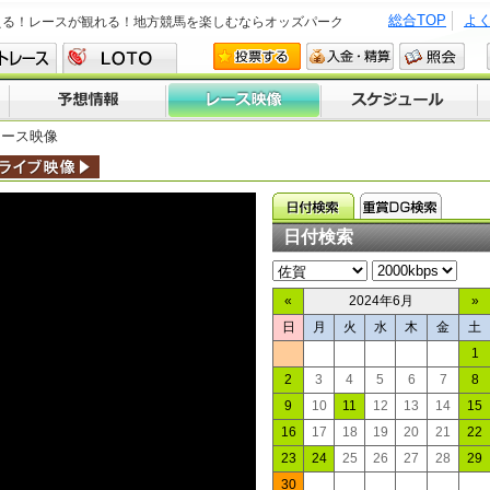
総合TOP
よ
える！レースが観れる！地方競馬を楽しむならオッズパーク
レース映像
日付検索
«
2024年6月
»
日
月
火
水
木
金
土
1
2
3
4
5
6
7
8
9
10
11
12
13
14
15
16
17
18
19
20
21
22
23
24
25
26
27
28
29
30