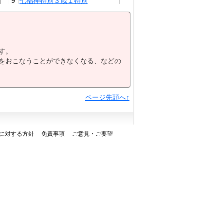
9
七福神特別３歳１特別
ハッピーニューイヤー特別Ｂ２
10
特別
11
新春盃（Ｐ）ＢＣ
12
初夢特別Ａ７特別
す。
をおこなうことができなくなる、などの
ページ先頭へ↑
に対する方針
免責事項
ご意見・ご要望