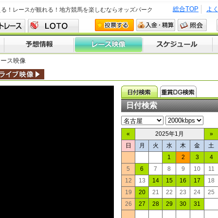
総合TOP
よ
える！レースが観れる！地方競馬を楽しむならオッズパーク
レース映像
日付検索
«
2025年1月
»
日
月
火
水
木
金
土
1
2
3
4
5
6
7
8
9
10
11
12
13
14
15
16
17
18
19
20
21
22
23
24
25
26
27
28
29
30
31