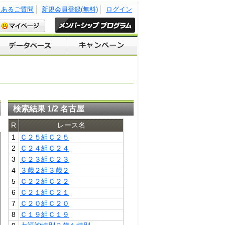
くあるご質問
新規会員登録(無料)
ログイン
検索結果 1/2 名古屋
R
レース名
1
Ｃ２５組Ｃ２５
2
Ｃ２４組Ｃ２４
3
Ｃ２３組Ｃ２３
4
３歳２組３歳２
5
Ｃ２２組Ｃ２２
6
Ｃ２１組Ｃ２１
7
Ｃ２０組Ｃ２０
8
Ｃ１９組Ｃ１９