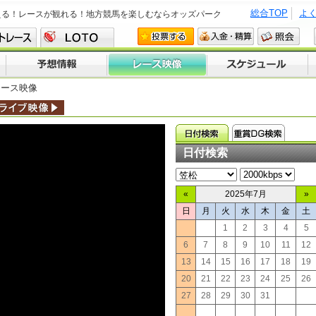
総合TOP
よ
える！レースが観れる！地方競馬を楽しむならオッズパーク
レース映像
日付検索
«
2025年7月
»
日
月
火
水
木
金
土
1
2
3
4
5
6
7
8
9
10
11
12
13
14
15
16
17
18
19
20
21
22
23
24
25
26
27
28
29
30
31