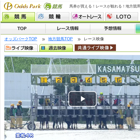
馬券が買える！レースが観れる！地方競
オッズパークTOP
地方競馬TOP
レース映像
Play
Video