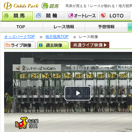
馬券が買える！レースが観れる！地方競
オッズパークTOP
地方競馬TOP
レース映像
Play
Video