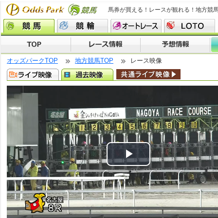
馬券が買える！レースが観れる！地方競
オッズパークTOP
地方競馬TOP
レース映像
Play
Video