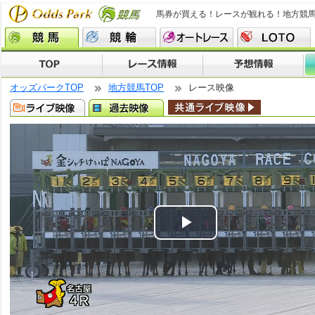
馬券が買える！レースが観れる！地方競
オッズパークTOP
地方競馬TOP
レース映像
Play
Video