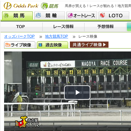
馬券が買える！レースが観れる！地方競
オッズパークTOP
地方競馬TOP
レース映像
Play
Video