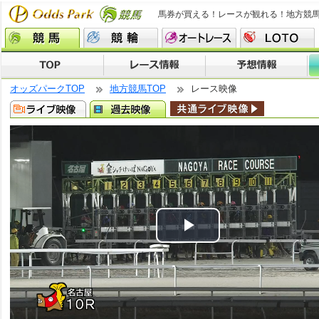
馬券が買える！レースが観れる！地方競
オッズパークTOP
地方競馬TOP
レース映像
Play
Video