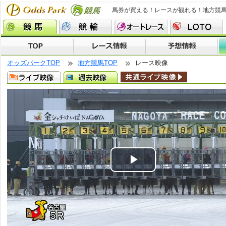
馬券が買える！レースが観れる！地方競
オッズパークTOP
地方競馬TOP
レース映像
Play
Video