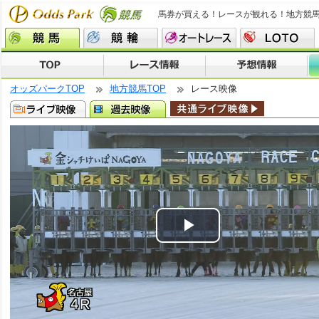
馬券が買える！レースが観れる！地方競
オッズパークTOP
地方競馬TOP
レース映像
Play
Video