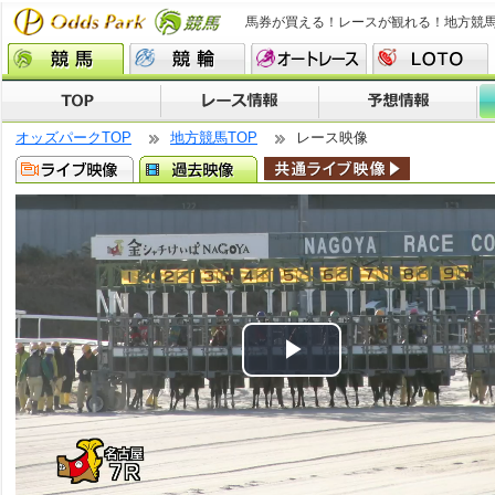
馬券が買える！レースが観れる！地方競
オッズパークTOP
地方競馬TOP
レース映像
Play
Video