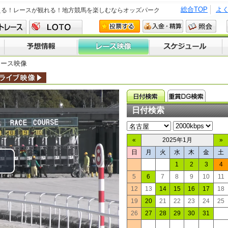
総合TOP
よ
える！レースが観れる！地方競馬を楽しむならオッズパーク
レース映像
日付検索
«
2025年1月
»
日
月
火
水
木
金
土
1
2
3
4
lay
5
6
7
8
9
10
11
12
13
14
15
16
17
18
ideo
19
20
21
22
23
24
25
26
27
28
29
30
31