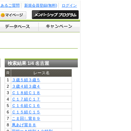
くあるご質問
新規会員登録(無料)
ログイン
検索結果 1/4 名古屋
R
レース名
1
３歳５組３歳５
2
３歳４組３歳４
3
Ｃ１８組Ｃ１８
4
Ｃ１７組Ｃ１７
5
Ｃ１６組Ｃ１６
6
Ｃ１５組Ｃ１５
7
こま回し賞Ｂ９
8
凧あげ賞Ｂ８