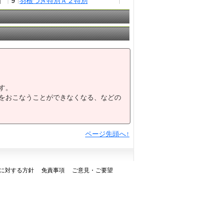
9
羽根つき特別Ａ２特別
10
Ｃ１４組Ｃ１４
名古屋記念（ＳＰ１）オープン
11
12
Ｃ１３組Ｃ１３
す。
をおこなうことができなくなる、などの
ページ先頭へ↑
に対する方針
免責事項
ご意見・ご要望