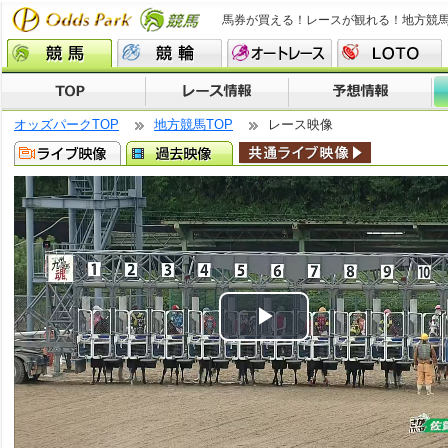
馬券が買える！レースが観れる！地方競
オッズパークTOP
地方競馬TOP
レース映像
Play
Video