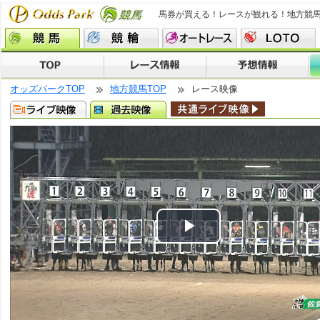
馬券が買える！レースが観れる！地方競
オッズパークTOP
地方競馬TOP
レース映像
Play
Video