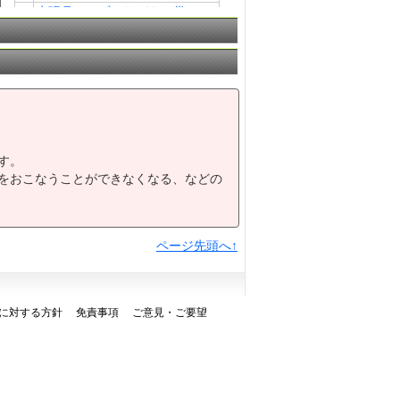
水張月（みずはりづき）賞Ｃ１
8
－３組
ＫＹＵＳＨＵ ＤＲＥＡＭ賞Ｂ
9
－３組
10
あじさい特別Ｂ
ＳＡＧＡリベンジャーズＣ２－
11
１４組
す。
をおこなうことができなくなる、などの
ページ先頭へ↑
に対する方針
免責事項
ご意見・ご要望