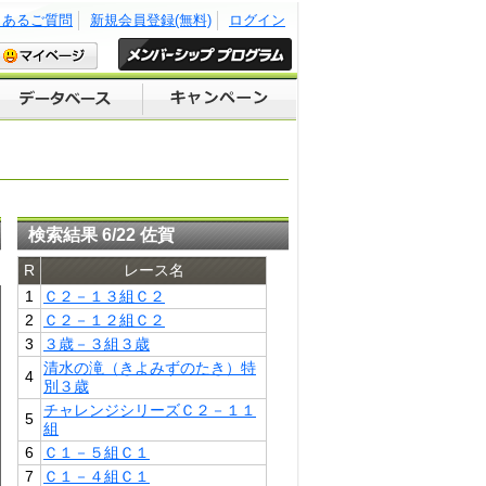
くあるご質問
新規会員登録(無料)
ログイン
検索結果 6/22 佐賀
R
レース名
1
Ｃ２－１３組Ｃ２
2
Ｃ２－１２組Ｃ２
3
３歳－３組３歳
清水の滝（きよみずのたき）特
4
別３歳
チャレンジシリーズＣ２－１１
5
組
6
Ｃ１－５組Ｃ１
7
Ｃ１－４組Ｃ１