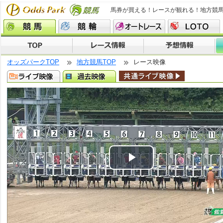
馬券が買える！レースが観れる！地方競
オッズパークTOP
地方競馬TOP
レース映像
Play
Video