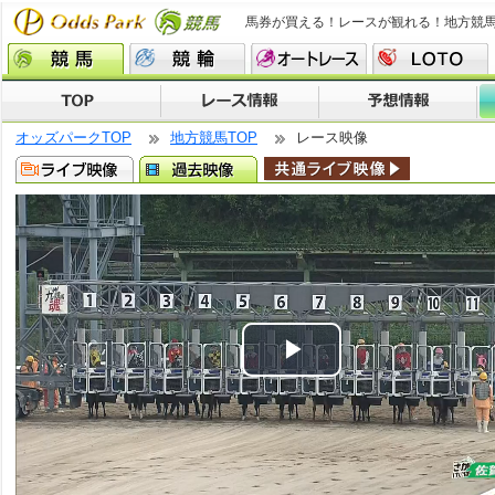
馬券が買える！レースが観れる！地方競
オッズパークTOP
地方競馬TOP
レース映像
Play
Video