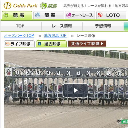
馬券が買える！レースが観れる！地方競
オッズパークTOP
地方競馬TOP
レース映像
Play
Video