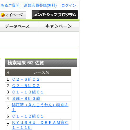
くあるご質問
新規会員登録(無料)
ログイン
検索結果 6/2 佐賀
R
レース名
1
Ｃ２－６組Ｃ２
2
Ｃ２－５組Ｃ２
3
Ｃ１－１３組Ｃ１
4
３歳－８組３歳
錦江湾（きんこうわん）特別Ａ
5
１
6
Ｃ１－１２組Ｃ１
ＫＹＵＳＨＵ ＤＲＥＡＭ賞Ｃ
7
１－１１組