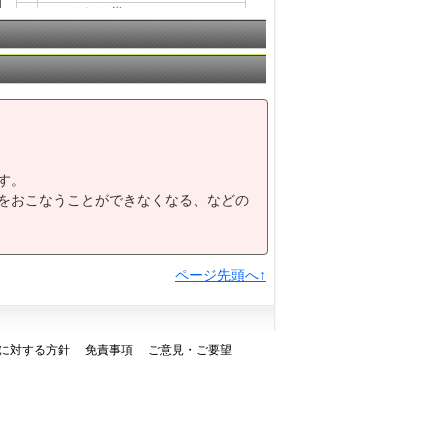
8
シャクヤク賞Ａ１・Ａ２
9
芒種（ぼうしゅ）特選Ｃ２
ＳＡＧＡリベンジャーズ３歳－
10
９組
す。
をおこなうことができなくなる、などの
ページ先頭へ↑
に対する方針
免責事項
ご意見・ご要望