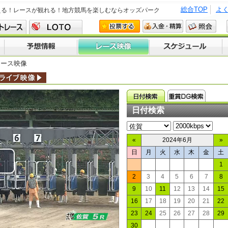
総合TOP
よ
える！レースが観れる！地方競馬を楽しむならオッズパーク
レース映像
日付検索
«
2024年6月
»
日
月
火
水
木
金
土
1
lay
2
3
4
5
6
7
8
9
10
11
12
13
14
15
ideo
16
17
18
19
20
21
22
23
24
25
26
27
28
29
30