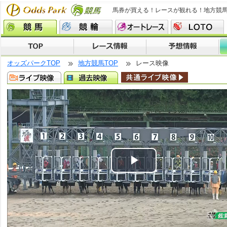
馬券が買える！レースが観れる！地方競
オッズパークTOP
地方競馬TOP
レース映像
Play
Video