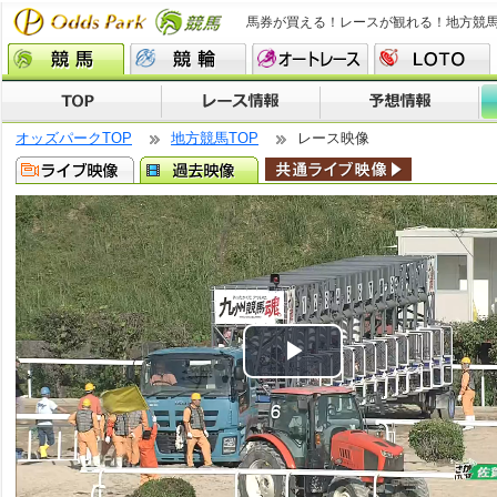
馬券が買える！レースが観れる！地方競
オッズパークTOP
地方競馬TOP
レース映像
Play
Video