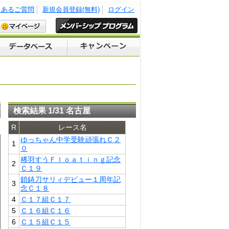
くあるご質問
新規会員登録(無料)
ログイン
検索結果 1/31 名古屋
R
レース名
ゆっちゃん中学受験頑張れＣ２
1
０
稀羽すうＦｌｏａｔｉｎｇ記念
2
Ｃ１９
鎖鋳刀サリィデビュー１周年記
3
念Ｃ１８
4
Ｃ１７組Ｃ１７
5
Ｃ１６組Ｃ１６
6
Ｃ１５組Ｃ１５