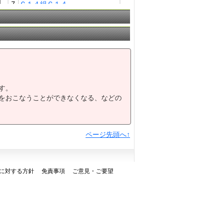
7
Ｃ１４組Ｃ１４
8
Ｂ６組Ｂ６
9
Ｂ５組Ｂ５
10
梅桜賞（Ｐ）３歳牝馬オープン
11
白魚特別Ａ３特別
12
矢田川特別Ｃ１３特別
す。
をおこなうことができなくなる、などの
ページ先頭へ↑
に対する方針
免責事項
ご意見・ご要望