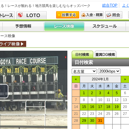
総合TOP
よ
える！レースが観れる！地方競馬を楽しむならオッズパーク
レース映像
日付検索
«
2024年1月
»
日
月
火
水
木
金
土
1
2
3
4
5
6
lay
7
8
9
10
11
12
13
14
15
16
17
18
19
20
ideo
21
22
23
24
25
26
27
28
29
30
31