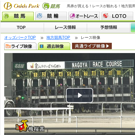
馬券が買える！レースが観れる！地方競
オッズパークTOP
地方競馬TOP
レース映像
Play
Video