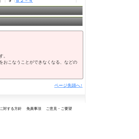
9
Ｂ２－４
10
不知火特別Ｂ２－１
11
Ａ２
す。
をおこなうことができなくなる、などの
ページ先頭へ↑
に対する方針
免責事項
ご意見・ご要望