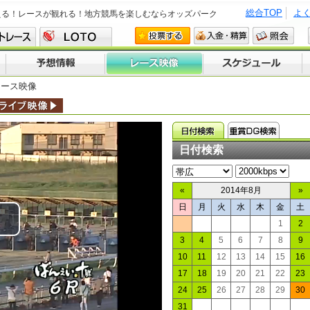
総合TOP
よ
える！レースが観れる！地方競馬を楽しむならオッズパーク
レース映像
日付検索
«
2014年8月
»
日
月
火
水
木
金
土
1
2
lay
3
4
5
6
7
8
9
10
11
12
13
14
15
16
ideo
17
18
19
20
21
22
23
24
25
26
27
28
29
30
31