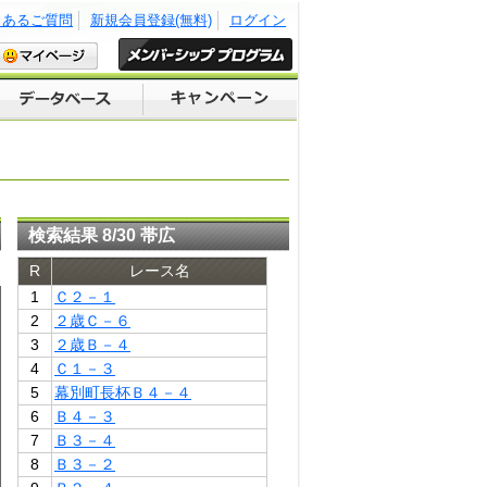
くあるご質問
新規会員登録(無料)
ログイン
検索結果 8/30 帯広
R
レース名
1
Ｃ２－１
2
２歳Ｃ－６
3
２歳Ｂ－４
4
Ｃ１－３
5
幕別町長杯Ｂ４－４
6
Ｂ４－３
7
Ｂ３－４
8
Ｂ３－２