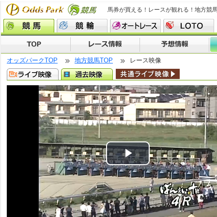
馬券が買える！レースが観れる！地方競
オッズパークTOP
地方競馬TOP
レース映像
Play
Video