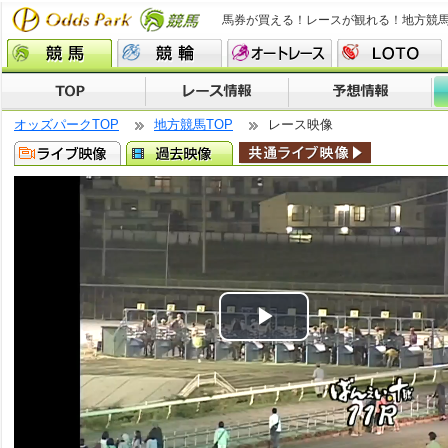
馬券が買える！レースが観れる！地方競
オッズパークTOP
地方競馬TOP
レース映像
Play
Video