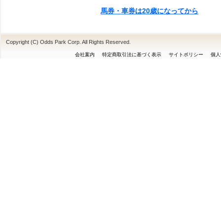
馬券・車券は20歳になってから
Copyright (C) Odds Park Corp. All Rights Reserved.
会社案内
特定商取引法に基づく表示
サイトポリシー
個人