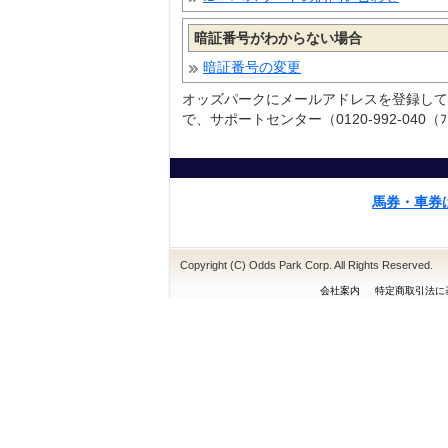
暗証番号がわからない場合
暗証番号の変更
オッズパークにメールアドレスを登録して
で、サポートセンター（0120-992-040（ﾌﾘ
馬券・車券
Copyright (C) Odds Park Corp. All Rights Reserved.
会社案内
特定商取引法に