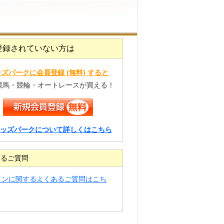
登録されていない方は
ズパークに会員登録 (無料) すると
競馬・競輪・オートレースが買える！
ッズパークについて詳しくはこちら
あるご質問
インに関するよくあるご質問はこち