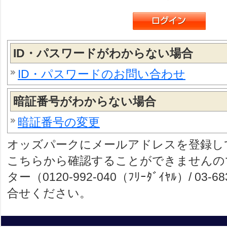
ID・パスワードがわからない場合
ID・パスワードのお問い合わせ
暗証番号がわからない場合
暗証番号の変更
オッズパークにメールアドレスを登録し
こちらから確認することができませんの
ター（0120-992-040（ﾌﾘｰﾀﾞｲﾔﾙ）/ 03-
合せください。