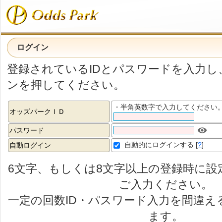
ログイン
登録されているIDとパスワードを入力し
ンを押してください。
・半角英数字で入力してください
オッズパークＩＤ
パスワード
自動的にログインする
[
?
]
自動ログイン
6文字、もしくは8文字以上の登録時に設
ご入力ください。
一定の回数ID・パスワード入力を間違え
ます。