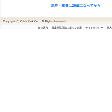
馬券・車券は20歳になってから
Copyright (C) Odds Park Corp. All Rights Reserved.
会社案内
特定商取引法に基づく表示
サイトポリシー
個人