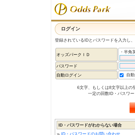
ログイン
登録されているIDとパスワードを入力し
・半角
オッズパークＩＤ
パスワード
自動
自動ログイン
6文字、もしくは8文字以上の
一定の回数ID・パスワ
ID・パスワードがわからない場合
ID・パスワードのお問い合わせ