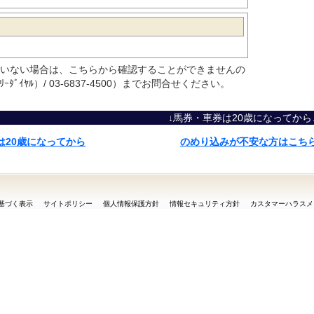
いない場合は、こちらから確認することができませんの
ｰﾀﾞｲﾔﾙ）/ 03-6837-4500）までお問合せください。
↓馬券・車券は20歳になってから↓
は20歳になってから
のめり込みが不安な方はこち
基づく表示
サイトポリシー
個人情報保護方針
情報セキュリティ方針
カスタマーハラスメ