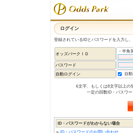
ログイン
登録されているIDとパスワードを入力し
・半角
オッズパークＩＤ
パスワード
自動
自動ログイン
6文字、もしくは8文字以上の
一定の回数ID・パスワ
ID・パスワードがわからない場合
ID・パスワードのお問い合わせ