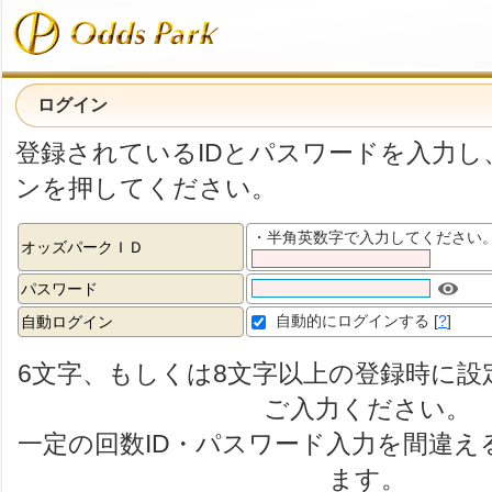
ログイン
登録されているIDとパスワードを入力し
ンを押してください。
・半角英数字で入力してください
オッズパークＩＤ
パスワード
自動的にログインする
[
?
]
自動ログイン
6文字、もしくは8文字以上の登録時に設
ご入力ください。
一定の回数ID・パスワード入力を間違え
ます。