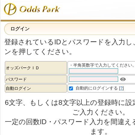
ログイン
登録されているIDとパスワードを入力し
ンを押してください。
・半角英数字で入力してください
オッズパークＩＤ
パスワード
自動的にログインする
[
?
]
自動ログイン
6文字、もしくは8文字以上の登録時に設
ご入力ください。
一定の回数ID・パスワード入力を間違え
ます。