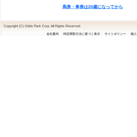
馬券・車券は20歳になってから
Copyright (C) Odds Park Corp. All Rights Reserved.
会社案内
特定商取引法に基づく表示
サイトポリシー
個人