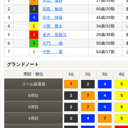
1
7
木山 優輝
27歳/33期
2
2
田島 敏徳
60歳/20期
3
4
田中 輝義
45歳/29期
4
5
小栗 勝太
34歳/32期
5
3
壷井 亜羅汰
28歳/38期
6
6
久門 徹
50歳/26期
7
1
中野 肇
64歳/17期
グランドノート
周回・順位
1位
2位
3位
4位
ゴール線通過
7
2
4
5
6周目
2
7
4
5
5周目
2
7
4
5
4周目
2
4
7
5