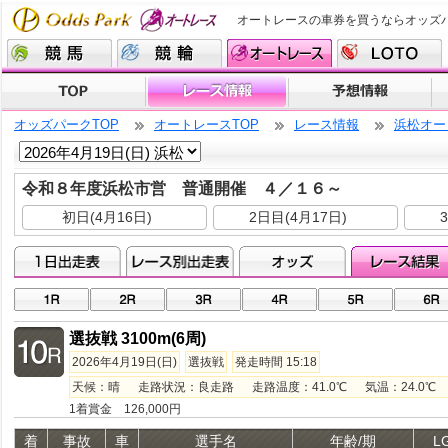
オートレースの車券を買うならオッズ
オッズパークTOP
オートレースTOP
レース情報
浜松オー
令和８年度浜松市営 普通開催 ４／１６～
初日(4月16日)
2日目(4月17日)
選抜戦 3100m(6周)
2026年4月19日(日)
選抜戦
発走時間 15:18
天候：晴 走路状況：良走路 走路温度：41.0℃ 気温：24.0℃ 湿
1着賞金 126,000円
着
事故
車
選手名
年齢/期
L