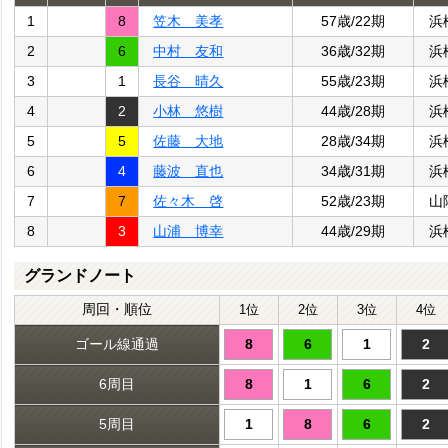
1
8
笠木 美孝
57歳/22期
浜
2
6
中村 友和
36歳/32期
浜
3
1
長谷 晴久
55歳/23期
浜
4
2
小林 悠樹
44歳/28期
浜
5
5
佐藤 大地
28歳/34期
浜
6
4
藤波 直也
34歳/31期
浜
7
7
佐々木 啓
52歳/23期
山
8
3
山浦 博幸
44歳/29期
浜
グランドノート
周回・順位
1位
2位
3位
4位
ゴール線通過
8
6
1
2
6周目
8
1
6
2
5周目
1
8
6
2