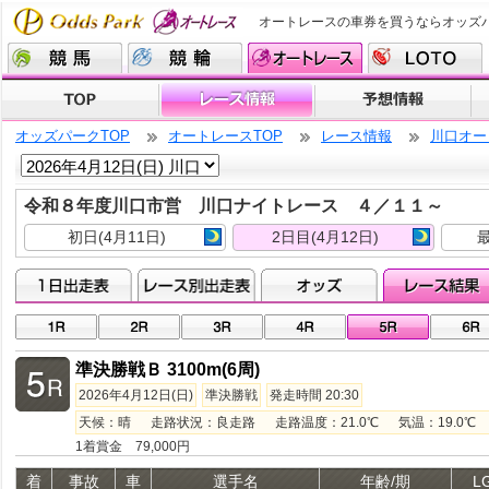
オートレースの車券を買うならオッズ
オッズパークTOP
オートレースTOP
レース情報
川口オー
令和８年度川口市営 川口ナイトレース ４／１１～
初日(4月11日)
2日目(4月12日)
最
準決勝戦Ｂ 3100m(6周)
2026年4月12日(日)
準決勝戦
発走時間 20:30
天候：晴 走路状況：良走路 走路温度：21.0℃ 気温：19.0℃ 湿
1着賞金 79,000円
着
事故
車
選手名
年齢/期
L