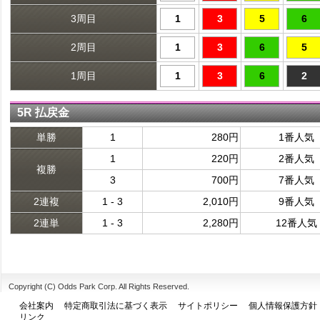
3周目
1
3
5
6
2周目
1
3
6
5
1周目
1
3
6
2
5R 払戻金
単勝
1
280円
1番人気
1
220円
2番人気
複勝
3
700円
7番人気
2連複
1 - 3
2,010円
9番人気
2連単
1 - 3
2,280円
12番人気
Copyright (C) Odds Park Corp. All Rights Reserved.
会社案内
特定商取引法に基づく表示
サイトポリシー
個人情報保護方針
リンク