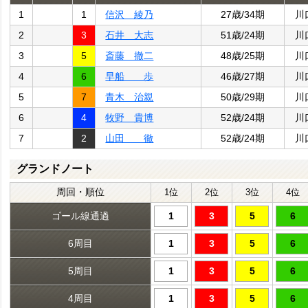
1
1
信沢 綾乃
27歳/34期
川
2
3
石井 大志
51歳/24期
川
3
5
斎藤 撤二
48歳/25期
川
4
6
早船 歩
46歳/27期
川
5
7
青木 治親
50歳/29期
川
6
4
牧野 貴博
52歳/24期
川
7
2
山田 徹
52歳/24期
川
グランドノート
周回・順位
1位
2位
3位
4位
ゴール線通過
1
3
5
6
6周目
1
3
5
6
5周目
1
3
5
6
4周目
1
3
5
6