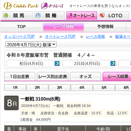
オートレースの車券を買うならオッズ
オッズパークTOP
オートレースTOP
レース情報
飯塚オー
令和８年度飯塚市営 普通開催 ４／４～
初日(4月4日)
2日目(4月5日)
一般戦 3100m(6周)
2026年4月7日(火)
一般戦
発走時間 18:34
天候：晴 走路状況：良走路 走路温度：15.0℃ 気温：12.0℃ 湿
1着賞金 64,000円
着
事故
車
選手名
年齢/期
L