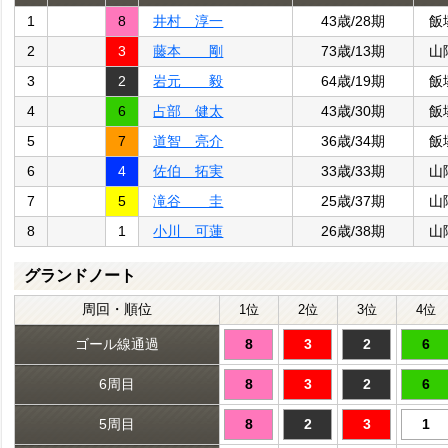
1
8
井村 淳一
43歳/28期
飯
2
3
藤本 剛
73歳/13期
山
3
2
岩元 毅
64歳/19期
飯
4
6
占部 健太
43歳/30期
飯
5
7
道智 亮介
36歳/34期
飯
6
4
佐伯 拓実
33歳/33期
山
7
5
滝谷 圭
25歳/37期
山
8
1
小川 可蓮
26歳/38期
山
グランドノート
周回・順位
1位
2位
3位
4位
ゴール線通過
8
3
2
6
6周目
8
3
2
6
5周目
8
2
3
1