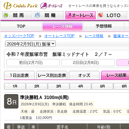
オートレースの車券を買うならオッズ
オッズパークTOP
オートレースTOP
レース情報
飯塚オー
令和７年度飯塚市営 飯塚ミッドナイト ２／７～
初日(2月7日)
2日目(2月8日)
準決勝戦Ａ 3100m(6周)
2026年2月9日(月)
準決勝戦
発走時間 23:45
天候：曇 走路状況：良走路 走路温度：2.0℃ 気温：0.0℃ 湿度：
1着賞金 132,000円
着
事故
車
選手名
年齢/期