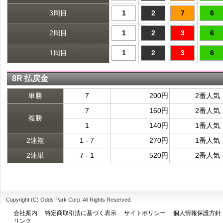
3周目
1
2
7
6
2周目
1
2
3
6
1周目
1
2
3
6
8R 払戻金
単勝
7
200円
2番人気
7
160円
2番人気
複勝
1
140円
1番人気
2連複
1 - 7
270円
1番人気
2連単
7 - 1
520円
2番人気
Copyright (C) Odds Park Corp. All Rights Reserved.
会社案内
特定商取引法に基づく表示
サイトポリシー
個人情報保護方針
リンク