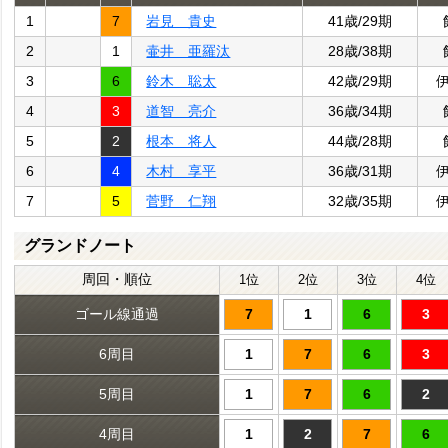
1
7
岩見 貴史
41歳/29期
2
1
壷井 亜羅汰
28歳/38期
3
6
鈴木 聡太
42歳/29期
4
3
道智 亮介
36歳/34期
5
2
根本 将人
44歳/28期
6
4
木村 享平
36歳/31期
7
5
菅野 仁翔
32歳/35期
グランドノート
周回・順位
1位
2位
3位
4位
ゴール線通過
7
1
6
3
6周目
1
7
6
3
5周目
1
7
6
2
4周目
1
2
7
6