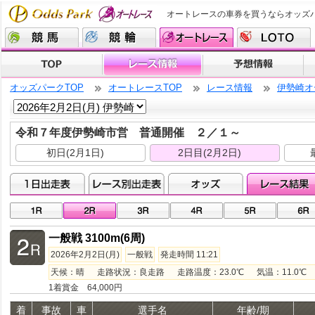
オートレースの車券を買うならオッズ
オッズパークTOP
オートレースTOP
レース情報
伊勢崎オ
令和７年度伊勢崎市営 普通開催 ２／１～
初日(2月1日)
2日目(2月2日)
一般戦 3100m(6周)
2026年2月2日(月)
一般戦
発走時間 11:21
天候：晴 走路状況：良走路 走路温度：23.0℃ 気温：11.0℃ 湿
1着賞金 64,000円
着
事故
車
選手名
年齢/期