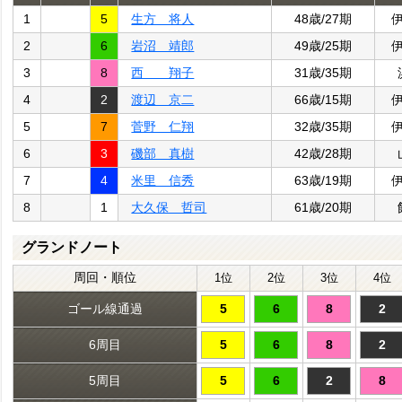
1
5
生方 将人
48歳/27期
2
6
岩沼 靖郎
49歳/25期
3
8
西 翔子
31歳/35期
4
2
渡辺 京二
66歳/15期
5
7
菅野 仁翔
32歳/35期
6
3
磯部 真樹
42歳/28期
7
4
米里 信秀
63歳/19期
8
1
大久保 哲司
61歳/20期
グランドノート
周回・順位
1位
2位
3位
4位
ゴール線通過
5
6
8
2
6周目
5
6
8
2
5周目
5
6
2
8