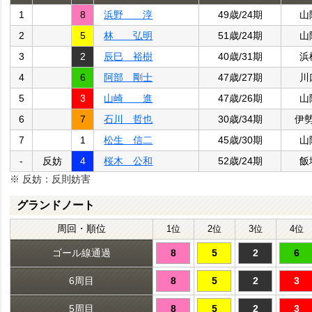
1
8
浜野 淳
49歳/24期
山
2
5
林 弘明
51歳/24期
山
3
2
辰巳 裕樹
40歳/31期
浜
4
6
阿部 剛士
47歳/27期
川
5
3
山崎 進
47歳/26期
山
6
7
石川 哲也
30歳/34期
伊
7
1
松生 信二
45歳/30期
山
-
反妨
4
桜木 公和
52歳/24期
飯
※ 反妨：反則妨害
グランドノート
周回・順位
1位
2位
3位
4位
ゴール線通過
8
5
2
6
6周目
8
5
2
3
5周目
8
5
2
3