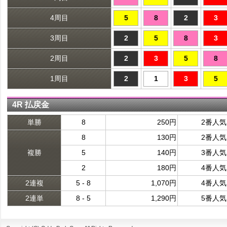
4周目
5
8
2
3
3周目
2
5
8
3
2周目
2
3
5
8
1周目
2
1
3
5
4R 払戻金
単勝
8
250円
2番人気
8
130円
2番人気
複勝
5
140円
3番人気
2
180円
4番人気
2連複
5 - 8
1,070円
4番人気
2連単
8 - 5
1,290円
5番人気