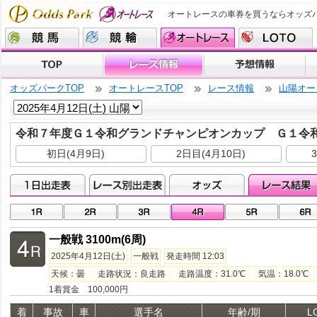
オートレースの車券を買うならオッズ
オッズパークTOP
オートレースTOP
レース情報
山陽オー
令和７年度Ｇ１令和グランドチャンピオンカップ Ｇ１令
初日(4月9日)
2日目(4月10日)
一般戦 3100m(6周)
2025年4月12日(土)
一般戦
発走時間 12:03
天候：曇 走路状況：良走路 走路温度：31.0℃ 気温：18.0℃ 湿
1着賞金 100,000円
着
事故
車
選手名
年齢/期
L