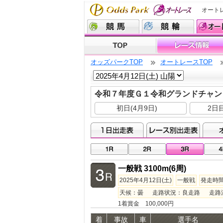
オート
オッズパークTOP
オートレースTOP
令和７年度Ｇ１令和グランドチャン
初日(4月9日)
2日目
一般戦 3100m(6周)
2025年4月12日(土)
一般戦
発走時間 
天候：曇 走路状況：良走路 走路温度：
1着賞金 100,000円
着
事故
車
選手名