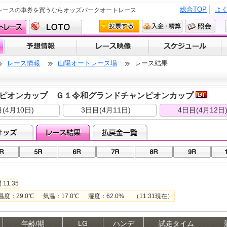
総合TOP
よ
レースの車券を買うならオッズパークオートレース
レース情報
山陽オートレース場
レース結果
ピオンカップ Ｇ１令和グランドチャンピオンカップ
(4月10日)
3日目(4月11日)
4日目(4月12日
11:35
29.0℃ 気温：17.0℃ 湿度：62.0% （11:31現在）
年齢/期
LG
ハンデ
試走タイム