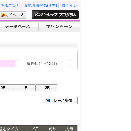
くあるご質問
新規会員登録(無料)
ログイン
)
最終日(4月13日)
競走タイム
ST
異常
人気