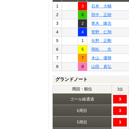
1
3
石井 大輔
2
6
田中 正樹
3
2
青木 隆浩
4
4
菅野 仁翔
5
1
矢野 正剛
6
5
岡松 忠
7
7
木山 優輝
8
8
山田 真弘
グランドノート
周回・順位
1位
ゴール線通過
3
6周目
3
5周目
3