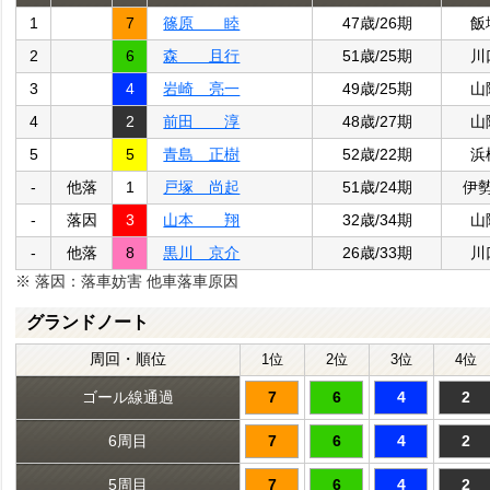
1
7
篠原 睦
47歳/26期
飯
2
6
森 且行
51歳/25期
川
3
4
岩崎 亮一
49歳/25期
山
4
2
前田 淳
48歳/27期
山
5
5
青島 正樹
52歳/22期
浜
-
他落
1
戸塚 尚起
51歳/24期
伊
-
落因
3
山本 翔
32歳/34期
山
-
他落
8
黒川 京介
26歳/33期
川
※ 落因：落車妨害 他車落車原因
グランドノート
周回・順位
1位
2位
3位
4位
ゴール線通過
7
6
4
2
6周目
7
6
4
2
5周目
7
6
4
2