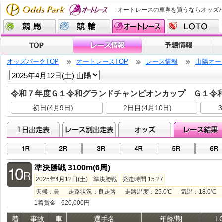
オートレースの車券を買うならオッズ
オッズパークTOP
オートレースTOP
レース情報
山陽オー
令和７年度Ｇ１令和グランドチャンピオンカップ Ｇ１令
初日(4月9日)
2日目(4月10日)
準決勝戦 3100m(6周)
2025年4月12日(土)
準決勝戦
発走時間 15:27
天候：曇 走路状況：良走路 走路温度：25.0℃ 気温：18.0℃ 湿
1着賞金 620,000円
着
事故
車
選手名
年齢/期
L