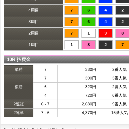
4周目
7
6
4
2
3周目
7
6
4
2
2周目
7
1
3
8
1周目
1
8
2
7
10R 払戻金
単勝
7
330円
2番人気
7
390円
3番人気
複勝
6
320円
2番人気
4
720円
6番人気
2連複
6 - 7
2,680円
9番人気
2連単
7 - 6
4,370円
15番人気