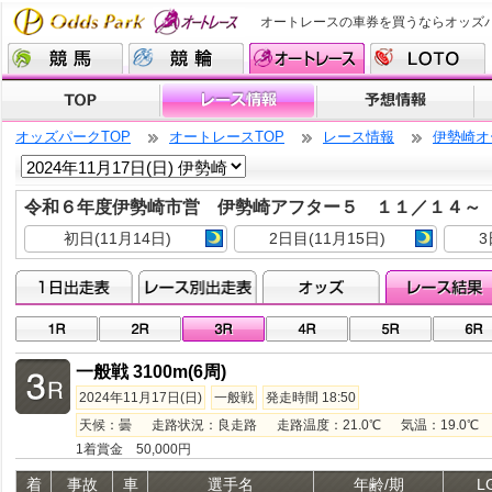
オートレースの車券を買うならオッズ
オッズパークTOP
オートレースTOP
レース情報
伊勢崎オ
令和６年度伊勢崎市営 伊勢崎アフター５ １１／１４
初日(11月14日)
2日目(11月15日)
3
一般戦 3100m(6周)
2024年11月17日(日)
一般戦
発走時間 18:50
天候：曇 走路状況：良走路 走路温度：21.0℃ 気温：19.0℃ 湿
1着賞金 50,000円
着
事故
車
選手名
年齢/期
L