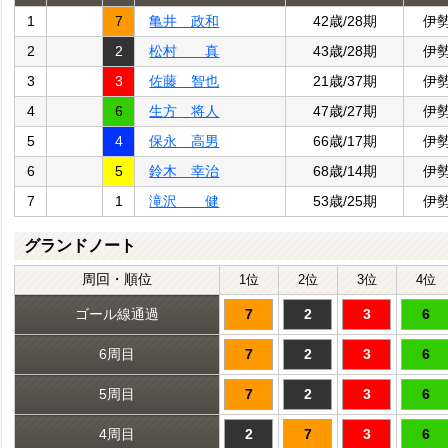
1
7
亀井 政和
42歳/28期
伊
2
2
松村 真
43歳/28期
伊
3
3
佐藤 智也
21歳/37期
伊
4
6
生方 将人
47歳/27期
伊
5
4
保永 高男
66歳/17期
伊
6
5
鈴木 幸治
68歳/14期
伊
7
1
滝沢 健
53歳/25期
伊
グランドノート
周回・順位
1位
2位
3位
4位
ゴール線通過
7
2
3
6
6周目
7
2
3
6
5周目
7
2
3
6
4周目
2
7
3
6