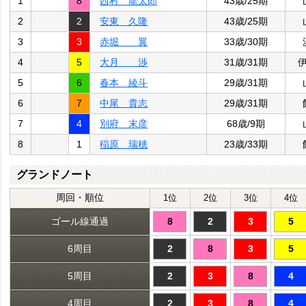
1
8
西村 龍太郎
43歳/25期
2
2
安東 久隆
43歳/25期
3
3
赤堀 翼
33歳/30期
4
5
大月 渉
31歳/31期
5
6
春本 綾斗
29歳/31期
6
7
中尾 貴志
29歳/31期
7
4
別府 末彦
68歳/9期
8
1
稲原 瑞穂
23歳/33期
グランドノート
周回・順位
1位
2位
3位
4位
ゴール線通過
8
2
3
5
6周目
2
8
3
5
5周目
2
3
8
4
4周目
2
3
8
4