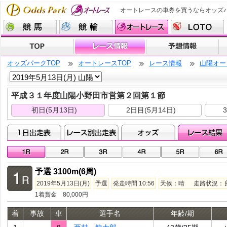
オートレースの車券を買うならオッズ
オッズパークTOP
オートレースTOP
レース情報
山陽オー
平成３１年度山陽小野田市営第２回第１節
初日(5月13日)
2日目(5月14日)
予選 3100m(6周)
2019年5月13日(月)
予選
発走時間 10:56
天候：晴 走路状況：良走
1着賞金 80,000円
着
事故
車
選手名
年齢/期