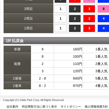
3周目
1
2
3
8
2周目
1
2
3
4
1周目
1
2
3
4
1R 払戻金
単勝
8
160円
1番人気
8
100円
1番人気
複勝
2
110円
2番人気
3
120円
3番人気
2連複
2 - 8
840円
5番人気
2連単
8 - 2
870円
4番人気
Copyright (C) Odds Park Corp. All Rights Reserved.
会社案内
特定商取引法に基づく表示
サイトポリシー
個人情報保護方針